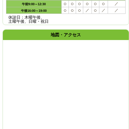
○
○
○
○
○
○
／
午前
9:00～12:30
○
○
○
／
○
／
／
午後
16:00～19:00
休診日：木曜午後、
土曜午後、日曜・祝日
地図・アクセス