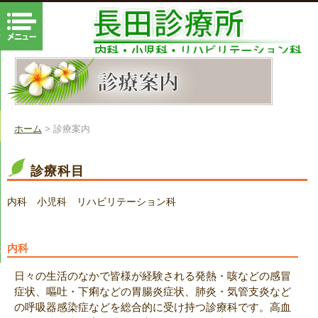
じる
ホーム
ごあいさつ
診療案内
ホーム
> 診療案内
院内・設備
診療科目
よくある質問
内科
小児科
リハビリテーション科
地図・アクセス
整体salonココロクのページ
内科
日々の生活のなかで皆様が経験される発熱・咳などの感冒
症状、嘔吐・下痢などの胃腸炎症状、肺炎・気管支炎など
の呼吸器感染症などを総合的に受け持つ診療科です。高血